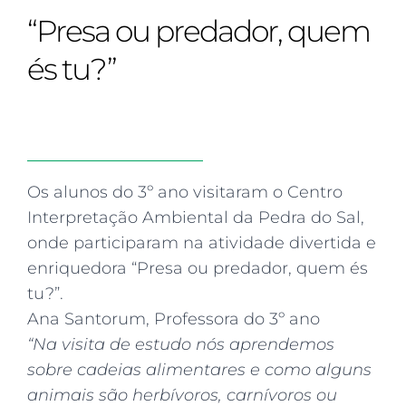
Curriculum
Summer school
Awards & accreditations
Safeguarding & wellbeing
“Presa ou predador, quem
Life in the Prep School
Term dates
Join our team
Overview
Clubs & societies
The Arts
Bilingual
Curriculum
AGES 6-14
és tu?”
Wellbeing & support
Transport
IB Diploma & CP
Overview
Uniform
Enrichment
Curriculum
Wellbeing
Clubs & societies
Enrichment
Wellbeing & support
Assessment
Clubs & societies
Os alunos do 3º ano visitaram o Centro
Wellbeing & support
Interpretação Ambiental da Pedra do Sal,
Trabalho interdisciplinar
onde participaram na atividade divertida e
enriquedora “Presa ou predador, quem és
tu?”.
Ana Santorum, Professora do 3º ano
“Na visita de estudo nós aprendemos
sobre cadeias alimentares e como alguns
animais são herbívoros, carnívoros ou