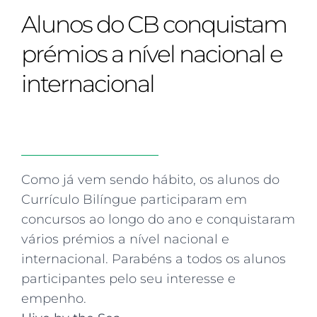
Curriculum
Summer school
Awards & accreditations
Safeguarding & wellbeing
Alunos do CB conquistam
Life in the Prep School
Term dates
Join our team
Overview
Clubs & societies
The Arts
Bilingual
Curriculum
AGES 6-14
prémios a nível nacional e
Wellbeing & support
Transport
IB Diploma & CP
Overview
Uniform
internacional
Enrichment
Curriculum
Wellbeing
Clubs & societies
Enrichment
Wellbeing & support
Assessment
Clubs & societies
Wellbeing & support
Trabalho interdisciplinar
Como já vem sendo hábito, os alunos do
Currículo Bilíngue participaram em
concursos ao longo do ano e conquistaram
vários prémios a nível nacional e
internacional. Parabéns a todos os alunos
participantes pelo seu interesse e
empenho.