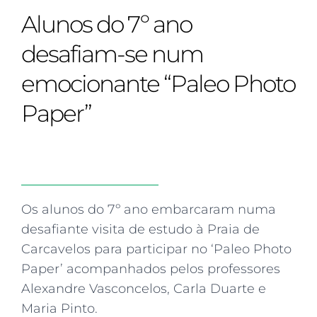
Curriculum
Summer school
Awards & accreditations
Safeguarding & wellbeing
Alunos do 7º ano
Life in the Prep School
Term dates
Join our team
Overview
Clubs & societies
The Arts
Bilingual
Curriculum
AGES 6-14
desafiam-se num
Wellbeing & support
Transport
IB Diploma & CP
Overview
Uniform
emocionante “Paleo Photo
Enrichment
Curriculum
Wellbeing
Clubs & societies
Enrichment
Paper”
Wellbeing & support
Assessment
Clubs & societies
Wellbeing & support
Trabalho interdisciplinar
Os alunos do 7º ano embarcaram numa
desafiante visita de estudo à Praia de
Carcavelos para participar no ‘Paleo Photo
Paper’ acompanhados pelos professores
Alexandre Vasconcelos, Carla Duarte e
Maria Pinto.